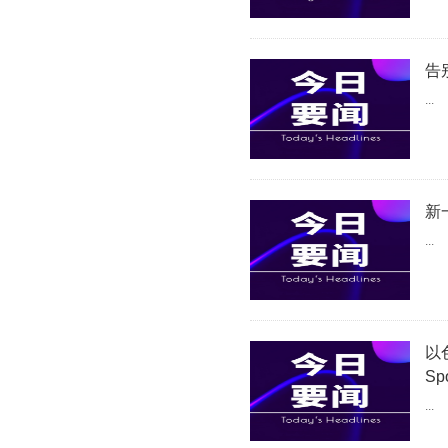
告
...
新
...
以
Sp
...