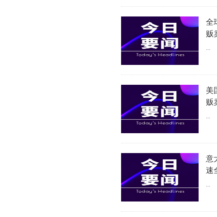
全
贩
...
美
贩
...
意
速
...