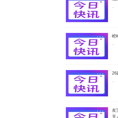
...
崆
...
2
...
友
无