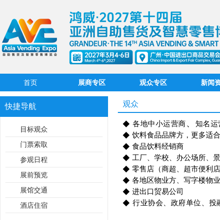
首页
展商专区
观众专区
新闻
观众
快捷导航
◆
、
各地中小运营商
知名运
目标观众
◆
饮料食品品牌方，更多适
门票索取
◆
食品饮料经销商
◆
工厂、学校、办公场所、
参观日程
◆
零售店（商超、超市便利
展前预览
◆
各地区物业方、写字楼物
展馆交通
◆
进出口贸易公司
◆
行业协会、政府单位、投
酒店住宿