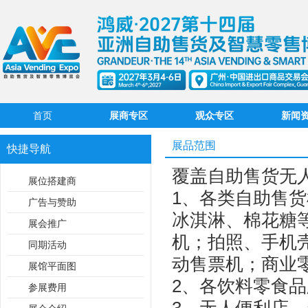
首页
展商专区
观众专区
新闻
展品范围
快捷导航
覆盖自助售货无
展位搭建商
1、各类自助售
广告与赞助
冰淇淋、棉花糖
展会推广
机；拍照、手机
同期活动
动售票机；商业
展馆平面图
2、各饮料零食
参展费用