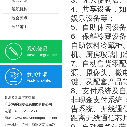
3、无人便利店
展会介绍
4、共享设备，
组织机构
娱乐设备等；
展会亮点
5、自助休闲设
展品范围
6、保鲜冷藏设
自助饮料冷藏柜
观众登记
机、厨房玻璃门
Viewer Registration
7、自动售货零
源、摄像头、微
参展申请
键、及配套产品
Apply to Exhibit
8、支付系统及自
参观及参展咨询热线：
非现金支付系统
广东鸿威国际会展集团有限公司
告系统、无线通
电话：4006-258-268
距离无线通信芯
网址：www.asiavendingexpo.com
办公地址：广州市海珠区新港东路